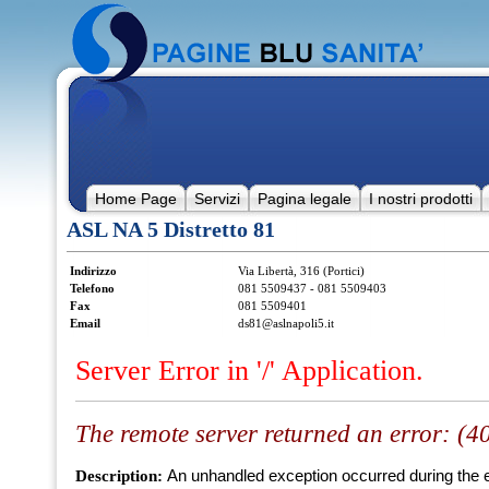
Home Page
Servizi
Pagina legale
I nostri prodotti
ASL NA 5 Distretto 81
Indirizzo
Via Libertà, 316 (Portici)
Telefono
081 5509437 - 081 5509403
Fax
081 5509401
Email
ds81@aslnapoli5.it