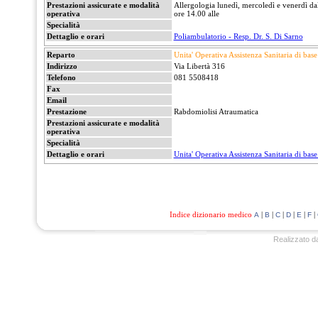
Prestazioni assicurate e modalità
Allergologia lunedì, mercoledì e venerdì dal
operativa
ore 14.00 alle
Specialità
Dettaglio e orari
Poliambulatorio - Resp. Dr. S. Di Sarno
Reparto
Unita' Operativa Assistenza Sanitaria di base
Indirizzo
Via Libertà 316
Telefono
081 5508418
Fax
Email
Prestazione
Rabdomiolisi Atraumatica
Prestazioni assicurate e modalità
operativa
Specialità
Dettaglio e orari
Unita' Operativa Assistenza Sanitaria di base
Indice dizionario medico
|
|
|
|
|
|
A
B
C
D
E
F
Realizzato d