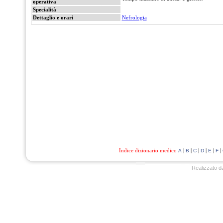
operativa
Specialità
Dettaglio e orari
Nefrologia
Indice dizionario medico
|
|
|
|
|
|
A
B
C
D
E
F
Realizzato d