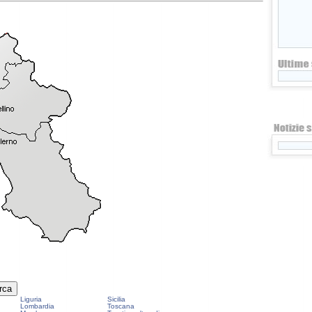
Liguria
Sicilia
Lombardia
Toscana