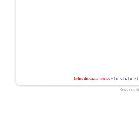
Indice dizionario medico
|
|
|
|
|
|
A
B
C
D
E
F
Realizzato d