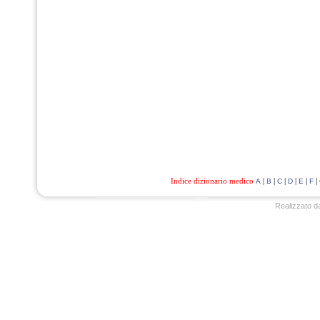
Indice dizionario medico
|
|
|
|
|
|
A
B
C
D
E
F
Realizzato d