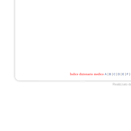
Indice dizionario medico
|
|
|
|
|
|
A
B
C
D
E
F
Realizzato d