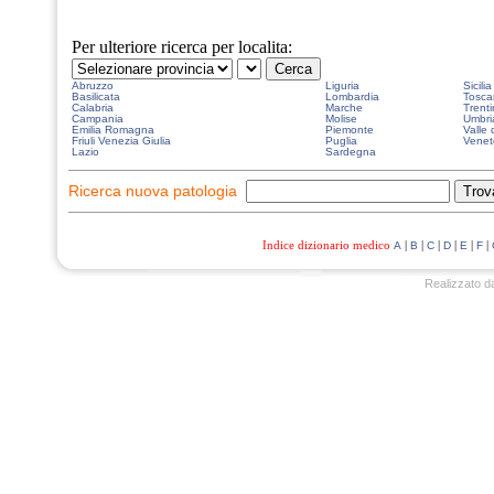
Per ulteriore ricerca per localita:
Abruzzo
Liguria
Sicilia
Basilicata
Lombardia
Tosca
Calabria
Marche
Trenti
Campania
Molise
Umbri
Emilia Romagna
Piemonte
Valle 
Friuli Venezia Giulia
Puglia
Venet
Lazio
Sardegna
Ricerca nuova patologia
Indice dizionario medico
|
|
|
|
|
|
A
B
C
D
E
F
Realizzato d