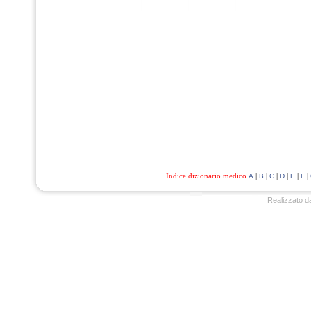
Indice dizionario medico
|
|
|
|
|
|
A
B
C
D
E
F
Realizzato d