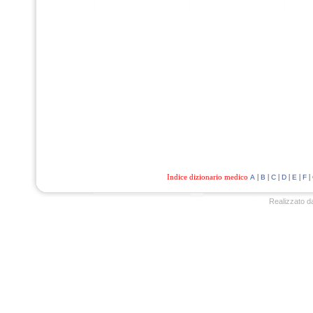
Indice dizionario medico
|
|
|
|
|
|
A
B
C
D
E
F
Realizzato d