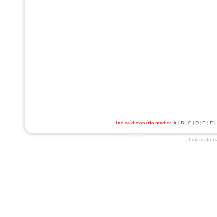
Indice dizionario medico
|
|
|
|
|
|
A
B
C
D
E
F
Realizzato d