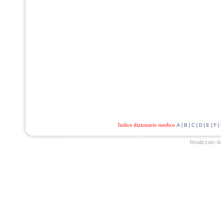
Indice dizionario medico
|
|
|
|
|
|
A
B
C
D
E
F
Realizzato d