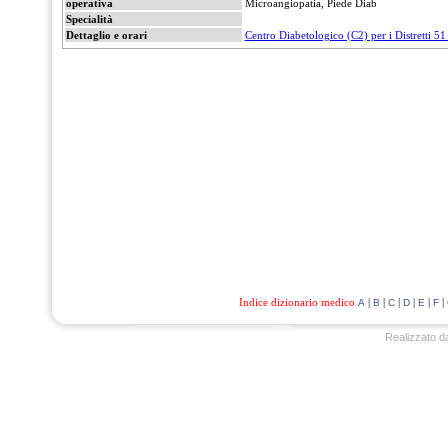
operativa
Microangiopatia, Piede Diab
Specialità
Dettaglio e orari
Centro Diabetologico (C2) per i Distretti 51
Indice dizionario medico
|
|
|
|
|
|
A
B
C
D
E
F
Realizzato d