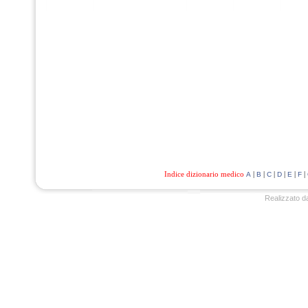
Indice dizionario medico
|
|
|
|
|
|
A
B
C
D
E
F
Realizzato d