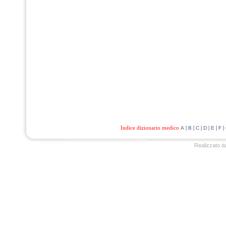
Indice dizionario medico
|
|
|
|
|
|
A
B
C
D
E
F
Realizzato d