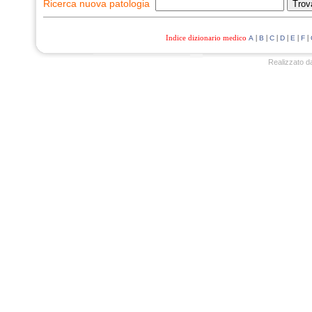
Ricerca nuova patologia
Indice dizionario medico
|
|
|
|
|
|
A
B
C
D
E
F
Realizzato d