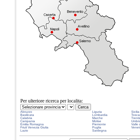
Per ulteriore ricerca per localita:
Abruzzo
Liguria
Sicilia
Basilicata
Lombardia
Tosca
Calabria
Marche
Trenti
Campania
Molise
Umbri
Emilia Romagna
Piemonte
Valle 
Friuli Venezia Giulia
Puglia
Venet
Lazio
Sardegna