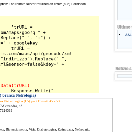
ASL 
( branca Nefrologia)
ro Diabetologico (C5) per i Distretti 45 e 53
D'Alessandro, 48
 7624363
ete, Biotensiometria, Visita Diabetologica, Retinopatia, Nefropatia,