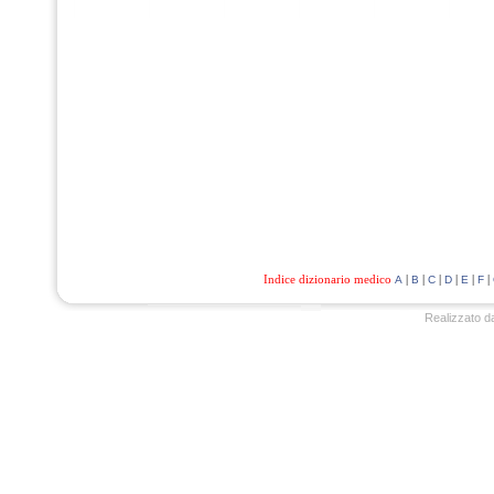
Indice dizionario medico
|
|
|
|
|
|
A
B
C
D
E
F
Realizzato d