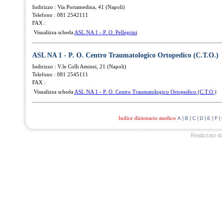
Indirizzo : Via Portamedina, 41 (Napoli)
Telefono : 081 2542111
FAX :
Visualizza scheda
ASL NA 1 - P. O. Pellegrini
ASL NA 1 - P. O. Centro Traumatologico Ortopedico (C.T.O.)
Indirizzo : V.le Colli Aminei, 21 (Napoli)
Telefono : 081 2545111
FAX :
Visualizza scheda
ASL NA 1 - P. O. Centro Traumatologico Ortopedico (C.T.O.)
Indice dizionario medico
|
|
|
|
|
|
A
B
C
D
E
F
Realizzato d