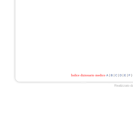
Indice dizionario medico
|
|
|
|
|
|
A
B
C
D
E
F
Realizzato d