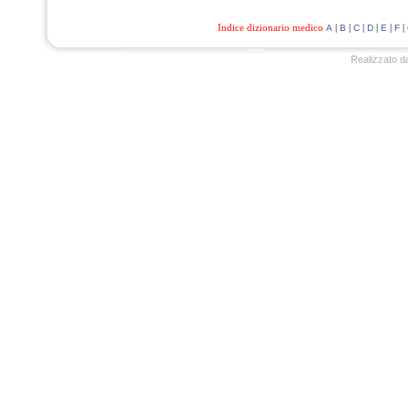
Indice dizionario medico
|
|
|
|
|
|
A
B
C
D
E
F
Realizzato d