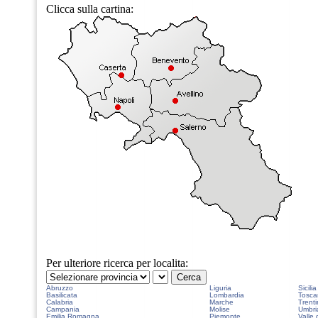
Clicca sulla cartina:
Per ulteriore ricerca per localita:
Abruzzo
Liguria
Sicilia
Basilicata
Lombardia
Tosca
Calabria
Marche
Trenti
Campania
Molise
Umbri
Emilia Romagna
Piemonte
Valle 