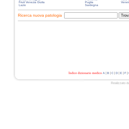
Friuli Venezia Giulia
Puglia
Venet
Lazio
Sardegna
Ricerca nuova patologia
Indice dizionario medico
|
|
|
|
|
|
A
B
C
D
E
F
Realizzato d