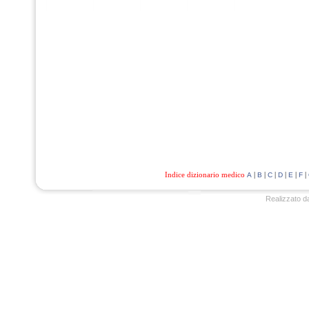
Indice dizionario medico
|
|
|
|
|
|
A
B
C
D
E
F
Realizzato d