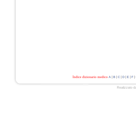
Indice dizionario medico
|
|
|
|
|
|
A
B
C
D
E
F
Realizzato d