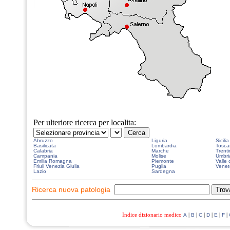
Per ulteriore ricerca per localita:
Abruzzo
Liguria
Sicilia
Basilicata
Lombardia
Tosca
Calabria
Marche
Trenti
Campania
Molise
Umbri
Emilia Romagna
Piemonte
Valle 
Friuli Venezia Giulia
Puglia
Venet
Lazio
Sardegna
Ricerca nuova patologia
Indice dizionario medico
|
|
|
|
|
|
A
B
C
D
E
F