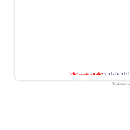
Indice dizionario medico
|
|
|
|
|
|
A
B
C
D
E
F
Realizzato d