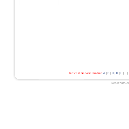
Indice dizionario medico
|
|
|
|
|
|
A
B
C
D
E
F
Realizzato d