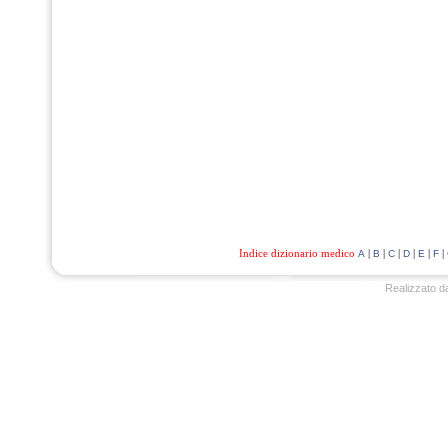
Indice dizionario medico
|
|
|
|
|
|
A
B
C
D
E
F
Realizzato d