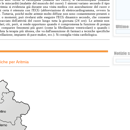
e le miocarditi (malattie del muscolo del cuore). I sintomi variano secondo il tipo
aritmia si evidenzia già durante una visita medica con auscultazione del cuore e
osi certa è ottenuta con l'ECG (abbreviazione di elettrocardiogramma, ovvero la
ore). Tuttavia, poiché molte aritmie molto diffuse non sono costantemente presenti o
oni o momenti, può rivelarsi utile eseguire l'ECG dinamico secondo, che consente
racciato dell'attività del cuore lungo tutta la giornata (24 ore). Le aritmie non
lari; ciò, però, si rende opportuno quando è compromessa la funzione di pompa
 comparire fenomeni più gravi (come la fibrillazione ventricolare) o quando i
luta la terapia più idonea, che va dall'assunzione di farmaci a tecniche specifiche
brillazione, impianto di pace-maker, ecc.). Si consiglia visita cardiologica.
iche per Aritmia