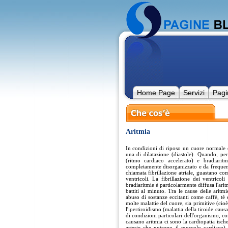
Home Page
Servizi
Pagi
Aritmia
In condizioni di riposo un cuore normale c
una di dilatazione (diastole). Quando, pe
(ritmo cardiaco accelerato) e bradiarit
completamente disorganizzato e da frequenz
chiamata fibrillazione atriale, guastano co
ventricoli. La fibrillazione dei ventricoli
bradiaritmie è particolarmente diffusa l'arit
battiti al minuto. Tra le cause delle aritmi
abuso di sostanze eccitanti come caffè, tè
molte malattie del cuore, sia primitive (cio
l'ipertiroidismo (malattia della tiroide ca
di condizioni particolari dell'organismo, c
causano aritmia ci sono la cardiopatia ische
arterie che nutrono il muscolo cardiaco) 