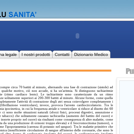
na legale
I nostri prodotti
Contatti
Dizionario Medico
ompie circa 70 battiti al minuto, alternando una fase di contrazione (sistole) ad
r qualche motivo, ciò non accade, si ha un'aritmia. Si distinguono tachiaritmie
mie (ritmo cardiaco lento). Le tachiaritmie sono caratterizzate da un ritmo
e solitamente superiori ai 200-300 battiti al minuto. Alcune forme, come quella
mpletamente l'attività di contrazione degli atri senza coinvolgere completamente i
 (fibrillazione ventricolare), invece, provoca l'arresto cardiocircolatorio. Tra le
mia ipocinetica, in cui la frequenza atriale o ventricolare si riduce al disotto dei 60
e ci sono molte situazioni naturali (sforzi fisici, processi digestivi, assunzione e
 e tabacco) che solitamente causano tachicardia (aumento del battito del cuore) e
è insorte proprio nel cuore) sia risultanti come conseguenza di altre malattie, come
usata da una produzione di ormoni troppo elevata) e il feocromocitoma (tumore), o
ome l'ipopotassemia (carenza di potassio nel sangue). Tra le malattie primitive che
mica (insufficiente circolazione di sangue all'interno delle coronarie, che sono le
ed altre forme di cardiopatia (malattie del cuore), le cardiomiopatie (malattie