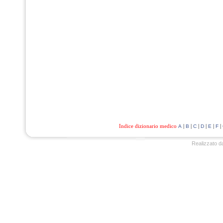
Indice dizionario medico
|
|
|
|
|
|
A
B
C
D
E
F
Realizzato d