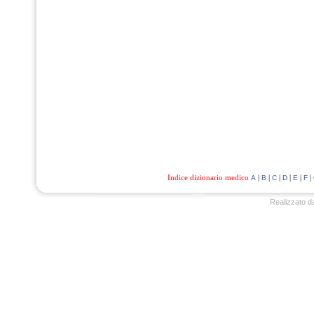
Indice dizionario medico
|
|
|
|
|
|
A
B
C
D
E
F
Realizzato d