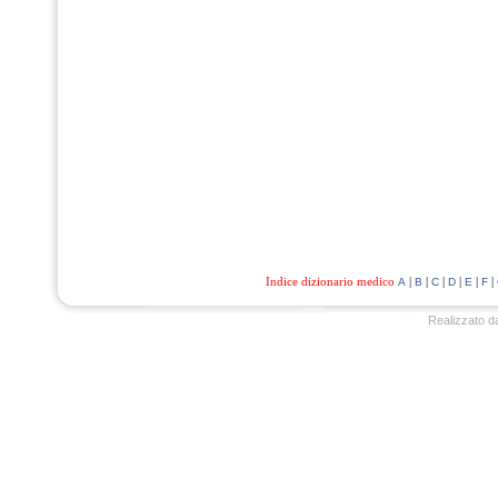
Indice dizionario medico
|
|
|
|
|
|
A
B
C
D
E
F
Realizzato d