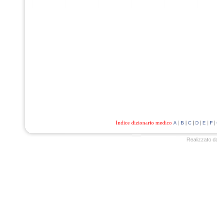
Indice dizionario medico
|
|
|
|
|
|
A
B
C
D
E
F
Realizzato d