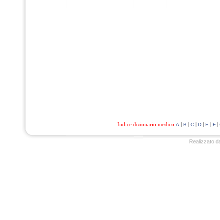
Indice dizionario medico
|
|
|
|
|
|
A
B
C
D
E
F
Realizzato d