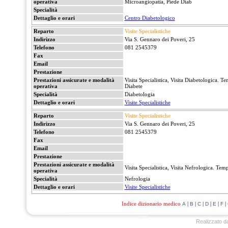
operativa
Microangiopatia, Piede Diab
Specialità
Dettaglio e orari
Centro Diabetologico
Reparto
Visite Specialistiche
Indirizzo
Via S. Gennaro dei Poveri, 25
Telefono
081 2545379
Fax
Email
Prestazione
Prestazioni assicurate e modalità
Visita Specialistica, Visita Diabetologica. T
operativa
Diabete
Specialità
Diabetologia
Dettaglio e orari
Visite Specialistiche
Reparto
Visite Specialistiche
Indirizzo
Via S. Gennaro dei Poveri, 25
Telefono
081 2545379
Fax
Email
Prestazione
Prestazioni assicurate e modalità
Visita Specialistica, Visita Nefrologica. Temp
operativa
Specialità
Nefrologia
Dettaglio e orari
Visite Specialistiche
Indice dizionario medico
|
|
|
|
|
|
A
B
C
D
E
F
Realizzato d