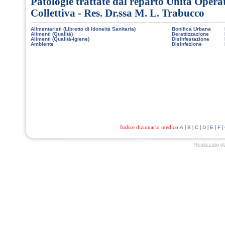
Patologie trattate dal reparto Unità Opera
Collettiva - Res. Dr.ssa M. L. Trabucco
Alimentaristi (Libretto di Idoneità Sanitaria)
Bonifica Urbana
Alimenti (Qualità)
Derattizzazione
Alimenti (Qualità-Igiene)
Disinfestazione
Ambiente
Disinfezione
Indice dizionario medico
|
|
|
|
|
|
A
B
C
D
E
F
Realizzato d