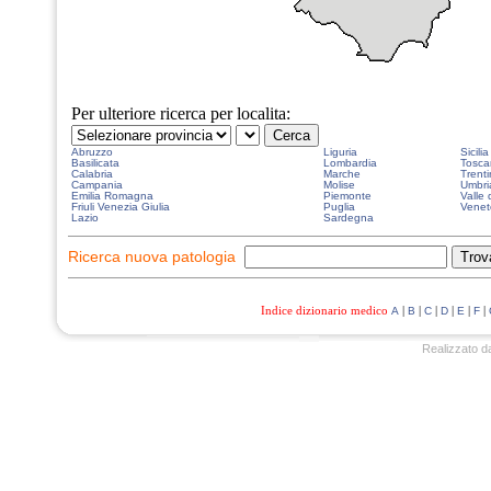
Per ulteriore ricerca per localita:
Abruzzo
Liguria
Sicilia
Basilicata
Lombardia
Tosca
Calabria
Marche
Trenti
Campania
Molise
Umbri
Emilia Romagna
Piemonte
Valle 
Friuli Venezia Giulia
Puglia
Venet
Lazio
Sardegna
Ricerca nuova patologia
Indice dizionario medico
|
|
|
|
|
|
A
B
C
D
E
F
Realizzato d