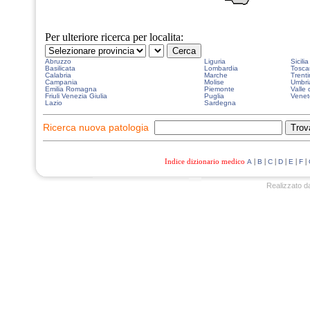
Per ulteriore ricerca per localita:
Abruzzo
Liguria
Sicilia
Basilicata
Lombardia
Tosca
Calabria
Marche
Trenti
Campania
Molise
Umbri
Emilia Romagna
Piemonte
Valle 
Friuli Venezia Giulia
Puglia
Venet
Lazio
Sardegna
Ricerca nuova patologia
Indice dizionario medico
|
|
|
|
|
|
A
B
C
D
E
F
Realizzato d