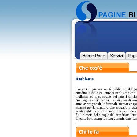
Home Page
Servizi
Pagi
Ambiente
I servizi di igiene e sanità pubblica del Dip
cittadino e della collettività negli ambienti
vigilanza ed il controllo dei fattori di r
l'impiego dei fitofarmaci e dei presidi sanit
attività: artigianali, industriali, ricreative (
nonché per le strutture che erogano prestazi
salute pubblica; 5) il rilascio di autorizzazio
7) il rilascio della copia del certificato Istat
di parte (per esempio ricongiungimento fam