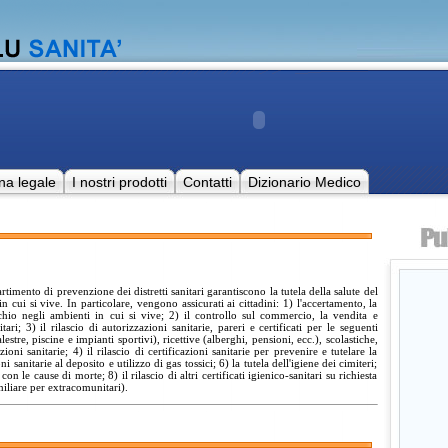
na legale
I nostri prodotti
Contatti
Dizionario Medico
artimento di prevenzione dei distretti sanitari garantiscono la tutela della salute del
 in cui si vive. In particolare, vengono assicurati ai cittadini: 1) l'accertamento, la
ischio negli ambienti in cui si vive; 2) il controllo sul commercio, la vendita e
ari; 3) il rilascio di autorizzazioni sanitarie, pareri e certificati per le seguenti
palestre, piscine e impianti sportivi), ricettive (alberghi, pensioni, ecc.), scolastiche,
oni sanitarie; 4) il rilascio di certificazioni sanitarie per prevenire e tutelare la
ni sanitarie al deposito e utilizzo di gas tossici; 6) la tutela dell'igiene dei cimiteri;
 con le cause di morte; 8) il rilascio di altri certificati igienico-sanitari su richiesta
iliare per extracomunitari).