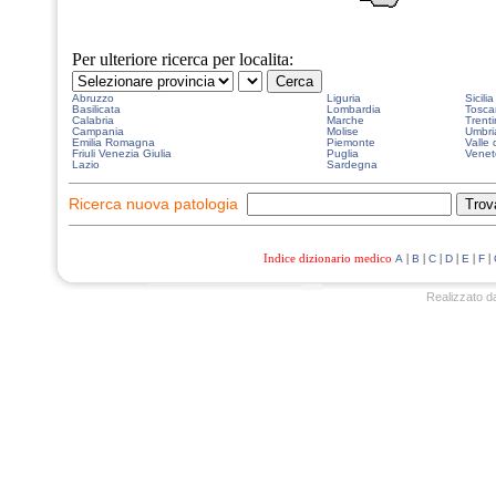
Per ulteriore ricerca per localita:
Abruzzo
Liguria
Sicilia
Basilicata
Lombardia
Tosca
Calabria
Marche
Trenti
Campania
Molise
Umbri
Emilia Romagna
Piemonte
Valle 
Friuli Venezia Giulia
Puglia
Venet
Lazio
Sardegna
Ricerca nuova patologia
Indice dizionario medico
|
|
|
|
|
|
A
B
C
D
E
F
Realizzato d