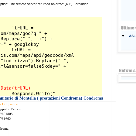
ASL 
Sanitario di Montella ( prestazioni Condroma) Condroma
ta Ortopedica
Ippolito Panico
7/601805
7/61662
droma