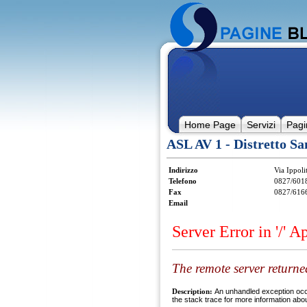
Home Page
Servizi
Pagi
ASL AV 1 - Distretto Sa
Indirizzo
Via Ippoli
Telefono
0827/601
Fax
0827/616
Email