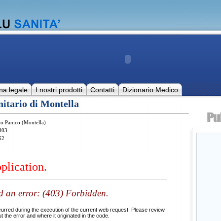
na legale
I nostri prodotti
Contatti
Dizionario Medico
nitario di Montella
to Panico (Montella)
803
62