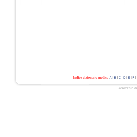
Indice dizionario medico
|
|
|
|
|
|
A
B
C
D
E
F
Realizzato d