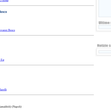
D'Aosta
Bosco
ovanni Bosco
 Est
arelli
Camaldoli) (Napoli)