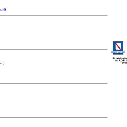
naldi
oli)