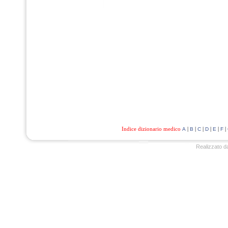
Indice dizionario medico
|
|
|
|
|
|
A
B
C
D
E
F
Realizzato d