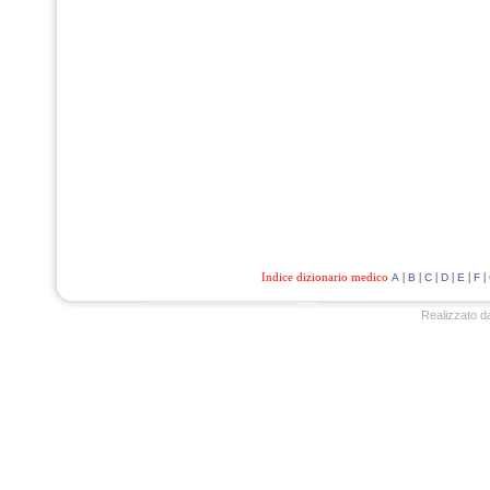
Indice dizionario medico
|
|
|
|
|
|
A
B
C
D
E
F
Realizzato d