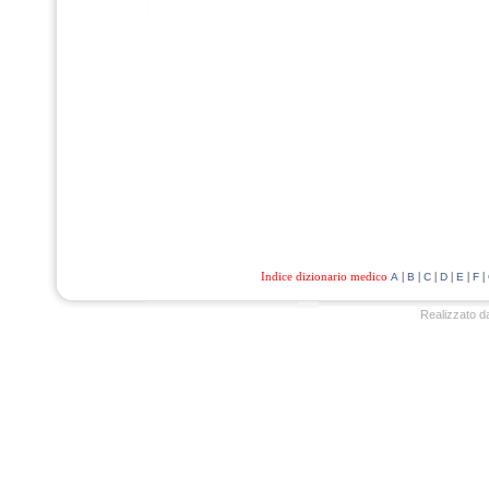
Indice dizionario medico
|
|
|
|
|
|
A
B
C
D
E
F
Realizzato d