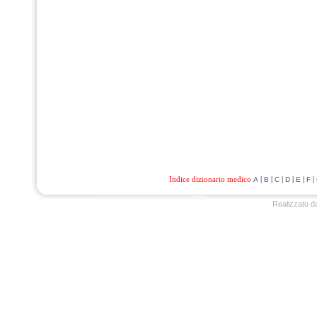
Indice dizionario medico
|
|
|
|
|
|
A
B
C
D
E
F
Realizzato d