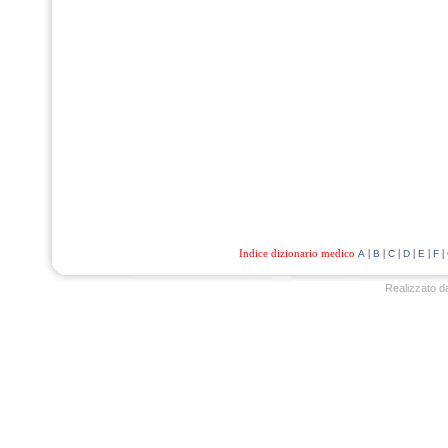
Indice dizionario medico
|
|
|
|
|
|
A
B
C
D
E
F
Realizzato d