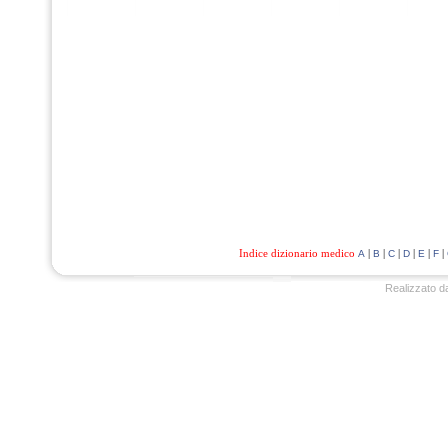
Indice dizionario medico
|
|
|
|
|
|
A
B
C
D
E
F
Realizzato d