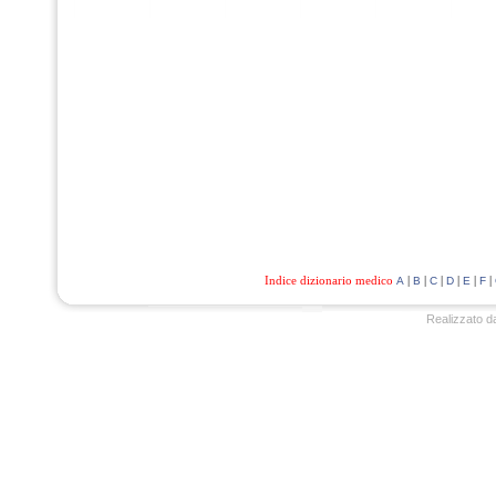
Indice dizionario medico
|
|
|
|
|
|
A
B
C
D
E
F
Realizzato d