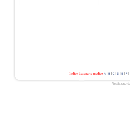
Indice dizionario medico
|
|
|
|
|
|
A
B
C
D
E
F
Realizzato d